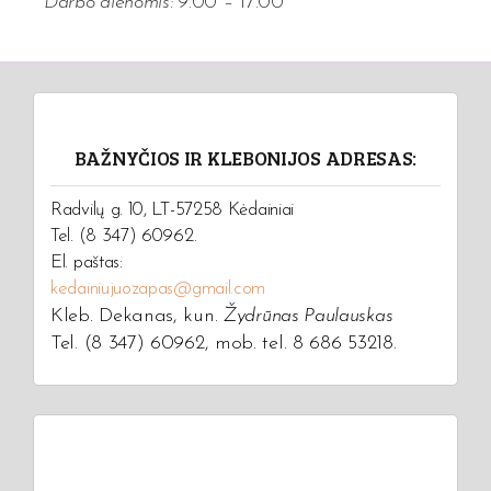
Darbo dienomis:
9.00 – 17.00
BAŽNYČIOS IR KLEBONIJOS ADRESAS:
Radvilų g. 10, LT-57258 Kėdainiai
Tel. (8 347) 60962.
El. paštas:
kedainiujuozapas@gmail.com
Kleb. Dekanas, kun.
Žydrūnas Paulauskas
Tel. (8 347) 60962, mob. tel. 8 686 53218.