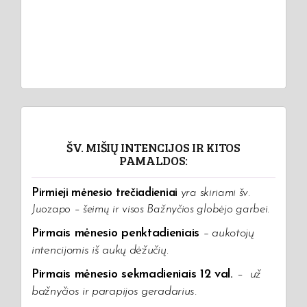
ŠV. MIŠIŲ INTENCIJOS IR KITOS
PAMALDOS:
Pirmieji mėnesio trečiadieniai
yra skiriami šv.
Juozapo – šeimų ir visos Bažnyčios globėjo garbei.
Pirmais mėnesio penktadieniais
– aukotojų
intencijomis iš aukų dėžučių
.
Pirmais mėnesio sekmadieniais 12 val.
–
už
bažnyčios ir parapijos geradarius.