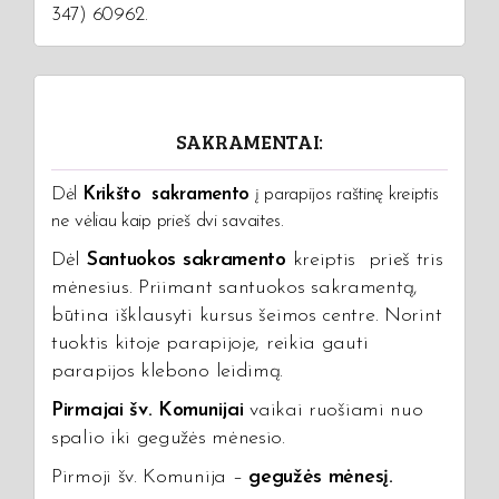
347) 60962.
SAKRAMENTAI:
Dėl
Krikšto sakramento
į parapijos raštinę kreiptis
ne vėliau kaip prieš dvi savaites.
Dėl
Santuokos sakramento
kreiptis prieš tris
mėnesius. Priimant santuokos sakramentą,
būtina išklausyti kursus šeimos centre. Norint
tuoktis kitoje parapijoje, reikia gauti
parapijos klebono leidimą.
Pirmajai šv. Komunijai
vaikai ruošiami nuo
spalio iki gegužės mėnesio.
Pirmoji šv. Komunija –
gegužės mėnesį.