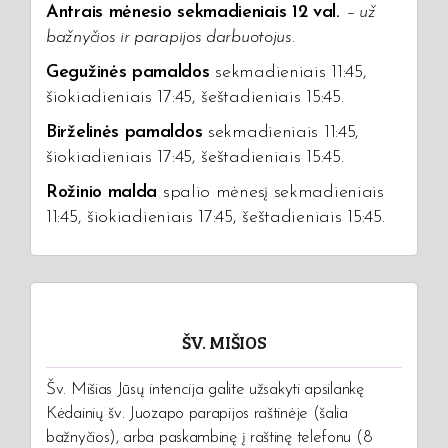
Antrais mėnesio sekmadieniais 12 val.
–
už
bažnyčios ir parapijos darbuotojus.
Gegužinės pamaldos
sekmadieniais 11:45,
šiokiadieniais 17:45, šeštadieniais 15:45.
Birželinės pamaldos
sekmadieniais 11:45,
šiokiadieniais 17:45, šeštadieniais 15:45.
Rožinio malda
spalio mėnesį sekmadieniais
11:45, šiokiadieniais 17:45, šeštadieniais 15:45.
ŠV. MIŠIOS
Šv. Mišias Jūsų intencija galite užsakyti apsilankę
Kėdainių šv. Juozapo parapijos raštinėje (šalia
bažnyčios), arba paskambinę į raštinę telefonu (8