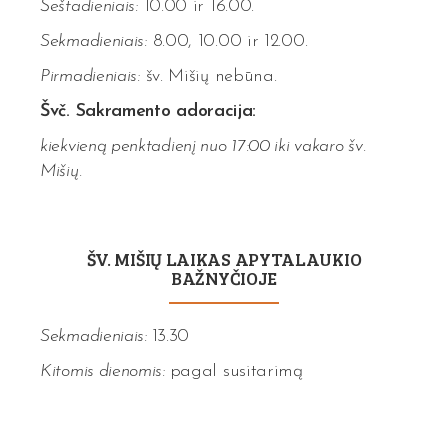
Šeštadieniais:
10.00 ir 16.00.
Sekmadieniais:
8.00, 10.00 ir 12.00.
Pirmadieniais:
šv. Mišių nebūna.
Švč. Sakramento adoracija:
kiekvieną penktadienį nuo 17:00 iki vakaro šv.
Mišių.
ŠV. MIŠIŲ LAIKAS APYTALAUKIO
BAŽNYČIOJE
Sekmadieniais:
13.30
Kitomis dienomis:
pagal susitarimą