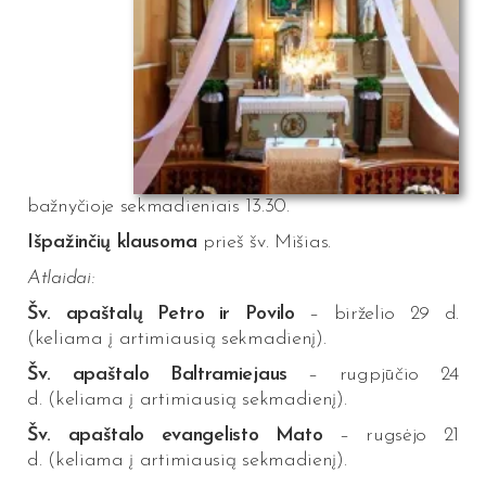
bažnyčioje sekmadieniais 13.30.
Išpažinčių klausoma
prieš šv. Mišias.
Atlaidai:
Šv. apaštalų Petro ir Povilo
– birželio 29 d.
(keliama į artimiausią sekmadienį).
Šv. apaštalo Baltramiejaus
– rugpjūčio 24
d. (keliama į artimiausią sekmadienį).
Šv. apaštalo evangelisto Mato
– rugsėjo 21
d. (keliama į artimiausią sekmadienį).