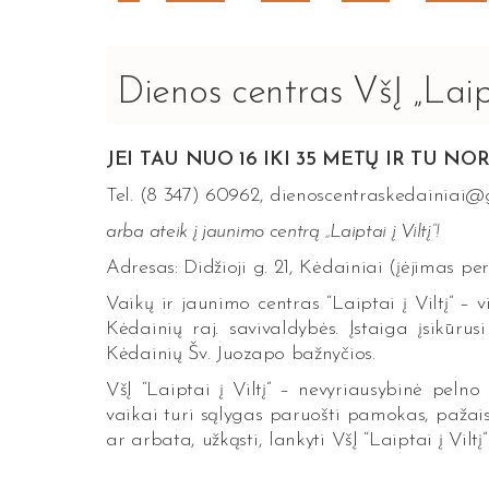
Dienos centras VšĮ „Laipta
JEI TAU NUO 16 IKI 35 METŲ IR TU NOR
Tel. (8 347) 60962, dienoscentraskedainiai
arba ateik į jaunimo centrą „Laiptai į Viltį”!
Adresas: Didžioji g. 21, Kėdainiai (įėjimas pe
Vaikų ir jaunimo centras “Laiptai į Viltį” – 
Kėdainių raj. savivaldybės. Įstaiga įsikūru
Kėdainių Šv. Juozapo bažnyčios.
VšĮ “Laiptai į Viltį” – nevyriausybinė pelno
vaikai turi sąlygas paruošti pamokas, pažaist
ar arbata, užkąsti, lankyti VšĮ “Laiptai į Viltį”