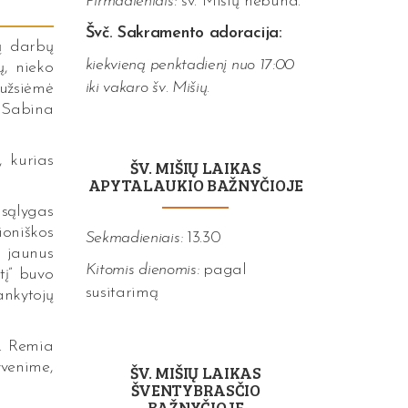
Pirmadieniais:
šv. Mišių nebūna.
Švč. Sakramento adoracija:
gų darbų
kiekvieną penktadienį nuo 17:00
ų, nieko
iki vakaro šv. Mišių.
užsiėmė
 Sabina
, kurias
ŠV. MIŠIŲ LAIKAS
APYTALAUKIO BAŽNYČIOJE
 sąlygas
ioniškos
Sekmadieniais:
13.30
i jaunus
Kitomis dienomis:
pagal
tį” buvo
susitarimą
ankytojų
ė. Remia
venime,
ŠV. MIŠIŲ LAIKAS
ŠVENTYBRASČIO
BAŽNYČIOJE