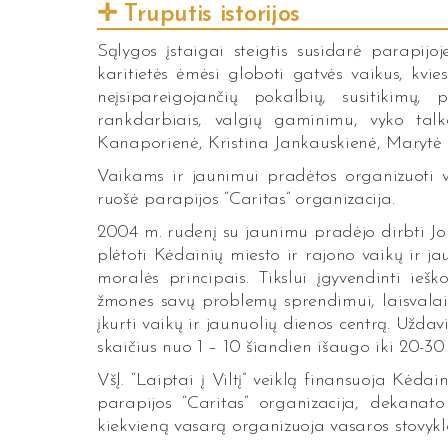
Truputis istorijos
Sąlygos įstaigai steigtis susidarė parapijo
karitietės ėmėsi globoti gatvės vaikus, kvie
neįsipareigojančių pokalbių, susitikimų,
rankdarbiais, valgių gaminimu, vyko talko
Kanaporienė, Kristina Jankauskienė, Marytė 
Vaikams ir jaunimui pradėtos organizuoti vas
ruošė parapijos “Caritas” organizacija.
2004 m. rudenį su jaunimu pradėjo dirbti Jolan
plėtoti Kėdainių miesto ir rajono vaikų ir ja
moralės principais. Tikslui įgyvendinti iešk
žmones savų problemų sprendimui, laisvalaiki
įkurti vaikų ir jaunuolių dienos centrą. Užda
skaičius nuo 1 – 10 šiandien išaugo iki 20-30
VšĮ. “Laiptai į Viltį” veiklą finansuoja Kėd
parapijos “Caritas” organizacija, dekanat
kiekvieną vasarą organizuoja vasaros stovyk