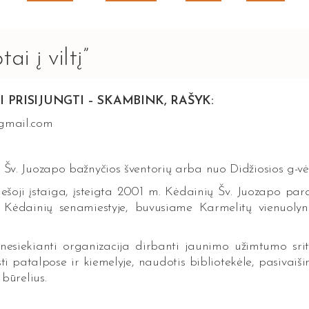
i į viltį”
I PRISIJUNGTI – SKAMBINK, RAŠYK:
@gmail.com
r Šv. Juozapo bažnyčios šventorių arba nuo Didžiosios g-vė
viešoji įstaiga, įsteigta 2001 m. Kėdainių Šv. Juozapo para
si Kėdainių senamiestyje, buvusiame Karmelitų vienuolyn
 nesiekianti organizacija dirbanti jaunimo užimtumo srit
i patalpose ir kiemelyje, naudotis bibliotekėle, pasivaiši
 būrelius.