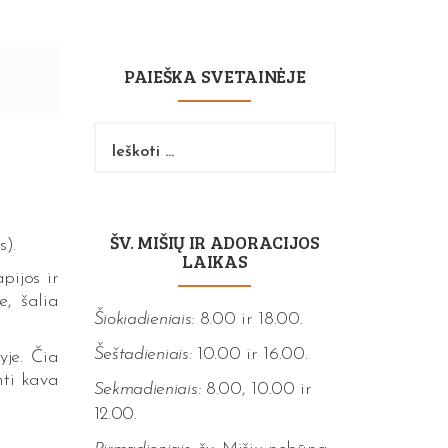
PAIEŠKA SVETAINĖJE
Ieškoti:
ŠV. MIŠIŲ IR ADORACIJOS
s).
LAIKAS
pijos ir
e, šalia
Šiokiadieniais:
8.00 ir 18.00.
Šeštadieniais:
10.00 ir 16.00.
yje. Čia
nti kava
Sekmadieniais:
8.00, 10.00 ir
12.00.