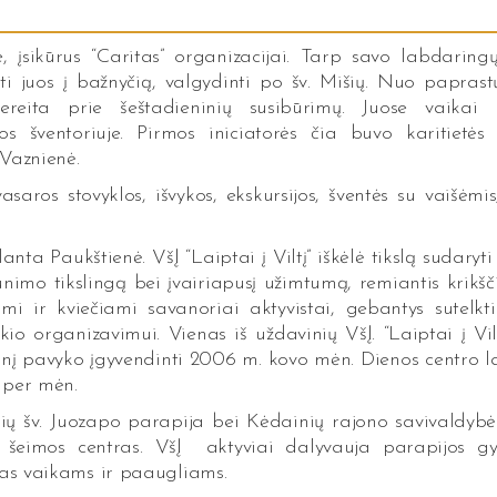
je, įsikūrus “Caritas” organizacijai. Tarp savo labdarin
sti juos į bažnyčią, valgydinti po šv. Mišių. Nuo paprast
 pereita prie šeštadieninių susibūrimų. Juose vaikai 
s šventoriuje. Pirmos iniciatorės čia buvo karitietės
Vaznienė.
aros stovyklos, išvykos, ekskursijos, šventės su vaišėmis
ta Paukštienė. VšĮ “Laiptai į Viltį” iškėlė tikslą sudaryti
unimo tikslingą bei įvairiapusį užimtumą, remiantis krikšč
omi ir kviečiami savanoriai aktyvistai, gebantys sutelkt
o organizavimui. Vienas iš uždavinių VšĮ. “Laiptai į Vil
vinį pavyko įgyvendinti 2006 m. kovo mėn. Dienos centro l
 per mėn.
ainių šv. Juozapo parapija bei Kėdainių rajono savivaldyb
o šeimos centras. VšĮ aktyviai dalyvauja parapijos gy
las vaikams ir paaugliams.