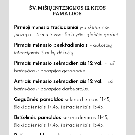
ŠV. MIŠIŲ INTENCIJOS IR KITOS
PAMALDOS:
Pirmieji mėnesio trečiadieniai
yra skiriami šv.
Juozapo – šeimų ir visos Bažnyčios globėjo garbei.
Pirmais mėnesio penktadieniais
– aukotojų
intencijomis iš aukų dėžučių
.
Pirmais mėnesio sekmadieniais 12 val.
–
už
bažnyčios ir parapijos geradarius.
Antrais mėnesio sekmadieniais 12 val.
–
už
bažnyčios ir parapijos darbuotojus.
Gegužinės pamaldos
sekmadieniais 11:45,
šiokiadieniais 17:45, šeštadieniais 15:45.
Birželinės pamaldos
sekmadieniais 11:45,
šiokiadieniais 17:45, šeštadieniais 15:45.