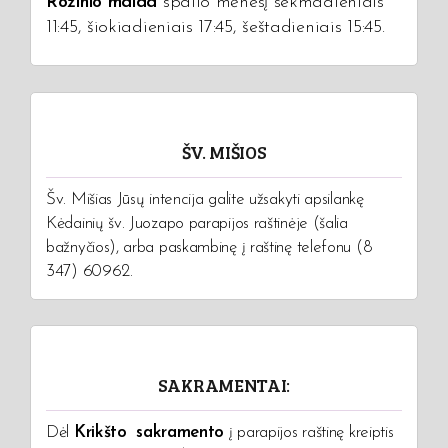
Rožinio malda
spalio mėnesį sekmadieniais
11:45, šiokiadieniais 17:45, šeštadieniais 15:45.
ŠV. MIŠIOS
Šv. Mišias Jūsų intencija galite užsakyti apsilankę
Kėdainių šv. Juozapo parapijos raštinėje (šalia
bažnyčios), arba paskambinę į raštinę telefonu (8
347) 60962.
SAKRAMENTAI:
Dėl
Krikšto sakramento
į parapijos raštinę kreiptis