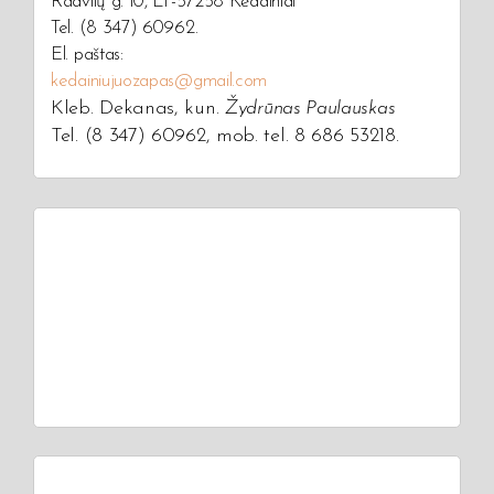
Radvilų g. 10, LT-57258 Kėdainiai
Tel. (8 347) 60962.
El. paštas:
kedainiujuozapas@gmail.com
Kleb. Dekanas, kun.
Žydrūnas Paulauskas
Tel. (8 347) 60962, mob. tel. 8 686 53218.