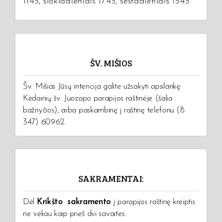
11:45, šiokiadieniais 17:45, šeštadieniais 15:45.
ŠV. MIŠIOS
Šv. Mišias Jūsų intencija galite užsakyti apsilankę
Kėdainių šv. Juozapo parapijos raštinėje (šalia
bažnyčios), arba paskambinę į raštinę telefonu (8
347) 60962.
SAKRAMENTAI:
Dėl
Krikšto sakramento
į parapijos raštinę kreiptis
ne vėliau kaip prieš dvi savaites.