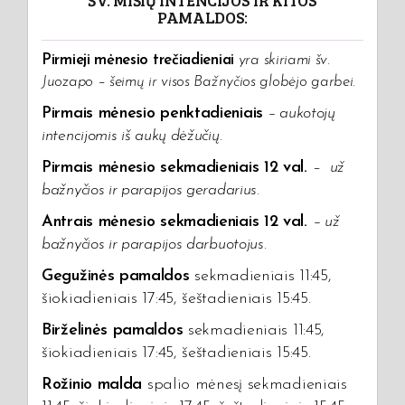
ŠV. MIŠIŲ INTENCIJOS IR KITOS
PAMALDOS:
Pirmieji mėnesio trečiadieniai
yra skiriami šv.
Juozapo – šeimų ir visos Bažnyčios globėjo garbei.
Pirmais mėnesio penktadieniais
– aukotojų
intencijomis iš aukų dėžučių
.
Pirmais mėnesio sekmadieniais 12 val.
–
už
bažnyčios ir parapijos geradarius.
Antrais mėnesio sekmadieniais 12 val.
–
už
bažnyčios ir parapijos darbuotojus.
Gegužinės pamaldos
sekmadieniais 11:45,
šiokiadieniais 17:45, šeštadieniais 15:45.
Birželinės pamaldos
sekmadieniais 11:45,
šiokiadieniais 17:45, šeštadieniais 15:45.
Rožinio malda
spalio mėnesį sekmadieniais