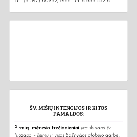
Tel. (8 347) 60962, mob. tel. 8 686 53218.
ŠV. MIŠIŲ INTENCIJOS IR KITOS
PAMALDOS:
Pirmieji mėnesio trečiadieniai
yra skiriami šv.
Juozapo – šeimų ir visos Bažnyčios globėjo garbei.