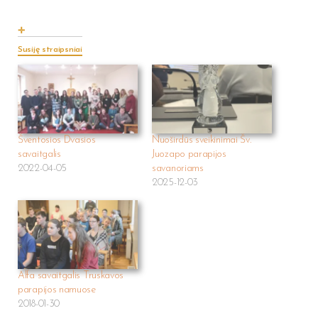
Susiję straipsniai
Šventosios Dvasios
Nuoširdūs sveikinimai Šv.
savaitgalis
Juozapo parapijos
2022-04-05
savanoriams
2025-12-03
Alfa savaitgalis Truskavos
parapijos namuose
2018-01-30