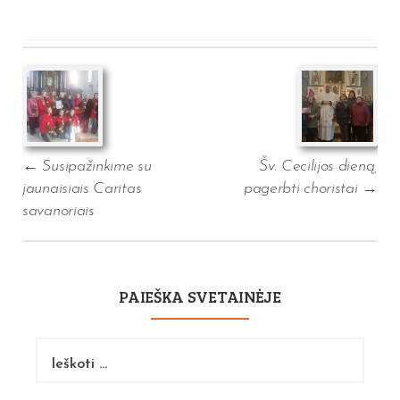
Post
navigation
←
Susipažinkime su
Šv. Cecilijos dieną,
jaunaisiais Caritas
pagerbti choristai
→
savanoriais
PAIEŠKA SVETAINĖJE
Ieškoti: