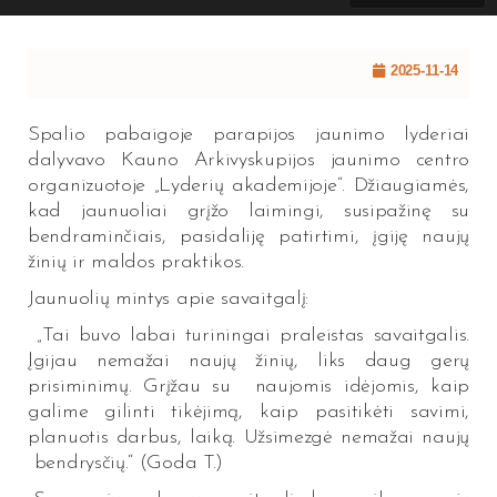
2025-11-14
Spalio pabaigoje parapijos jaunimo lyderiai
dalyvavo Kauno Arkivyskupijos jaunimo centro
organizuotoje „Lyderių akademijoje“. Džiaugiamės,
kad jaunuoliai grįžo laimingi, susipažinę su
bendraminčiais, pasidaliję patirtimi, įgiję naujų
žinių ir maldos praktikos.
Jaunuolių mintys apie savaitgalį:
„Tai buvo labai turiningai praleistas savaitgalis.
Įgijau nemažai naujų žinių, liks daug gerų
prisiminimų. Grįžau su naujomis idėjomis, kaip
galime gilinti tikėjimą, kaip pasitikėti savimi,
planuotis darbus, laiką. Užsimezgė nemažai naujų
bendrysčių.“ (Goda T.)