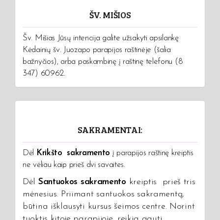
ŠV. MIŠIOS
Šv. Mišias Jūsų intencija galite užsakyti apsilankę
Kėdainių šv. Juozapo parapijos raštinėje (šalia
bažnyčios), arba paskambinę į raštinę telefonu (8
347) 60962.
SAKRAMENTAI:
Dėl
Krikšto sakramento
į parapijos raštinę kreiptis
ne vėliau kaip prieš dvi savaites.
Dėl
Santuokos sakramento
kreiptis prieš tris
mėnesius. Priimant santuokos sakramentą,
būtina išklausyti kursus šeimos centre. Norint
tuoktis kitoje parapijoje, reikia gauti