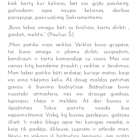
kiek kartų kur keliavo, bet visi grįžo pasikeitę,
galvodami apie naujas keliones, darbus
parapijoje, pasiruošimą Sakramentams:
„Buvo labai smagu būti su broliais, kartu dirbti ,
giedoti, melstis.“ (Paulius Š.)
„Man patiko visos veiklos. Veiklos buvo grupėse,
tai buvo smagu ir įdomu dirbti, susipažinti,
bendrauti ir tartis komandoje su visais. Mes visi
vienas kitą bandėme įtraukti į veiklas ir žaidimus.
Man labai patiko būti erdvėje, kurioje matai, kaip
visi eina tikėjimo keliu. Aš daug maldos patirties
gavau iš buvimo bažnyčioje. Bažnyčioje buvo
nuostabi atmosfera, nes visi drauge giedojo,
šypsojosi, tikėjo ir meldėsi. Aš dar buvau ir
išpažinties. Tokia patirtis visada bus
nepamirštama. Viską, ką buvau paslėpusi, galėjau
išlieti. Ir nieko blogo apie tai kunigas nesakė, o
kaip tik padėjo, išklausė, suprato ir atleido man.
Išėjau tą vakarą iš bažnyčios lengviau, nes našta