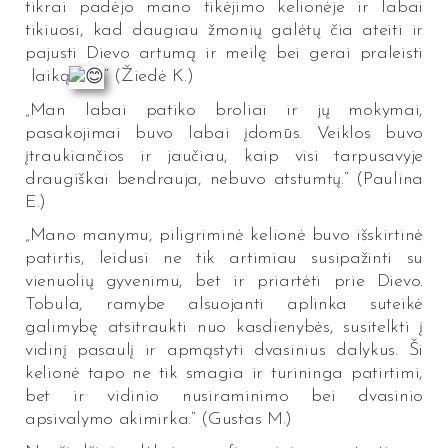
tikrai padėjo mano tikėjimo kelionėje ir labai
tikiuosi, kad daugiau žmonių galėtų čia ateiti ir
pajusti Dievo artumą ir meilę bei gerai praleisti
laiką
“ (Žiedė K.)
„Man labai patiko broliai ir jų mokymai,
pasakojimai buvo labai įdomūs. Veiklos buvo
įtraukiančios ir jaučiau, kaip visi tarpusavyje
draugiškai bendrauja, nebuvo atstumtų.“ (Paulina
E.)
„Mano manymu, piligriminė kelionė buvo išskirtinė
patirtis, leidusi ne tik artimiau susipažinti su
vienuolių gyvenimu, bet ir priartėti prie Dievo.
Tobula, ramybe alsuojanti aplinka suteikė
galimybę atsitraukti nuo kasdienybės, susitelkti į
vidinį pasaulį ir apmąstyti dvasinius dalykus. Ši
kelionė tapo ne tik smagia ir turininga patirtimi,
bet ir vidinio nusiraminimo bei dvasinio
apsivalymo akimirka.“ (Gustas M.)