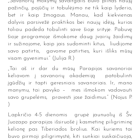
„Savanorių mokymų savaitgalis buvo pilnas naujų
pažinčių, pojūčių ir tobulėjimo ne tik kaip lyderio,
bet ir kaip žmogaus. Manau, kad kiekvienas
dalyvis parsivežė praktikos bei naujų idėjų, kurios
toliau padeda tobulinti save šioje srityje. Pabuvę
šioje programoje išmokome daug įvairių žaidimų
ir sužinojome, kaip jais sudominti kitus, liudijome
savo patirtis, gavome patirties, kuri išliks mūsų
visam gyvenimui.“ (Julija R.)
„Tai aš ir dar du mūsų Parapijos savanoriai
keliavom į savanorių akademiją patobulinti
įgūdžių ir tapti geresniais savanoriais. Ir, mano
manymu, tai pavyko – mes išmokom vadovauti
savo grupelėms, pravesti jose žaidimus.“ (Nojus P.
)
Lapkričio 4-5 dienomis grupė jaunuolių iš Šv.
Juozapo parapijos išsiruošė į kasmetinę piligriminę
kelionę pas Tiberiados brolius. Kai kuriems tai
buvo pirmoji piligrimystė, kiti sunkiai suskaičiuoja,