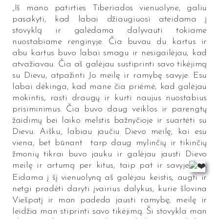
„Iš mano patirties Tiberiados vienuolyne, galiu
pasakyti, kad labai džiaugiuosi ateidama į
stovyklą ir galėdama dalyvauti tokiame
nuostabiame renginyje. Čia buvau du kartus ir
abu kartus buvo labai smagu ir nesigailėjau, kad
atvažiavau. Čia aš galėjau sustiprinti savo tikėjimą
su Dievu, atpažinti Jo meilę ir ramybę savyje. Esu
labai dėkinga, kad mane čia priėmė, kad galėjau
mokintis, rasti draugų ir kurti naujus nuostabius
prisiminimus. Čia buvo daug veiklos ir parengtų
žaidimų bei laiko melstis bažnyčioje ir suartėti su
Dievu. Aišku, labiau jaučiu Dievo meilę, kai esu
viena, bet būnant tarp daug mylinčių ir tikinčių
žmonių tikrai buvo jauku ir galėjau jausti Dievo
meilę ir artumą per kitus, taip pat ir savyje
.
Eidama į šį vienuolyną aš galėjau keistis, augti ir
netgi pradėti daryti įvairius dalykus, kurie šlovina
Viešpatį ir man padeda jausti ramybę, meilę ir
leidžia man stiprinti savo tikėjimą. Ši stovykla man