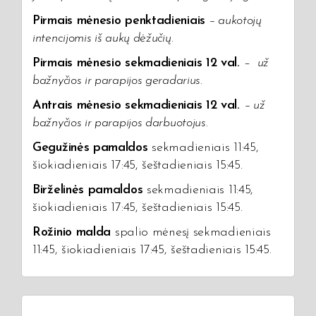
Pirmais mėnesio penktadieniais
– aukotojų
intencijomis iš aukų dėžučių
.
Pirmais mėnesio sekmadieniais 12 val.
–
už
bažnyčios ir parapijos geradarius.
Antrais mėnesio sekmadieniais 12 val.
–
už
bažnyčios ir parapijos darbuotojus.
Gegužinės pamaldos
sekmadieniais 11:45,
šiokiadieniais 17:45, šeštadieniais 15:45.
Birželinės pamaldos
sekmadieniais 11:45,
šiokiadieniais 17:45, šeštadieniais 15:45.
Rožinio malda
spalio mėnesį sekmadieniais
11:45, šiokiadieniais 17:45, šeštadieniais 15:45.