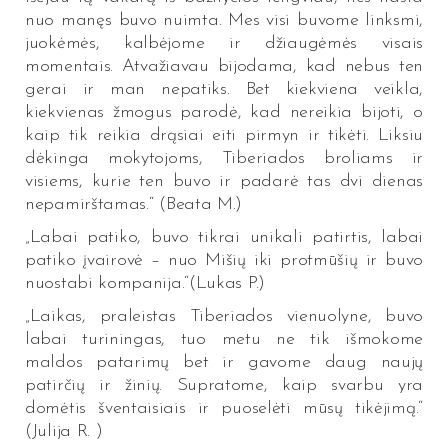
nuo manęs buvo nuimta. Mes visi buvome linksmi,
juokėmės, kalbėjome ir džiaugėmės visais
momentais. Atvažiavau bijodama, kad nebus ten
gerai ir man nepatiks. Bet kiekviena veikla,
kiekvienas žmogus parodė, kad nereikia bijoti, o
kaip tik reikia drąsiai eiti pirmyn ir tikėti. Liksiu
dėkinga mokytojoms, Tiberiados broliams ir
visiems, kurie ten buvo ir padarė tas dvi dienas
nepamirštamas.“ (Beata M.)
„Labai patiko, buvo tikrai unikali patirtis, labai
patiko įvairovė – nuo Mišių iki protmūšių ir buvo
nuostabi kompanija.“(Lukas P.)
„Laikas, praleistas Tiberiados vienuolyne, buvo
labai turiningas, tuo metu ne tik išmokome
maldos patarimų bet ir gavome daug naujų
patirčių ir žinių. Supratome, kaip svarbu yra
domėtis šventaisiais ir puoselėti mūsų tikėjimą.“
(Julija R. )