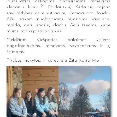
Nuoširdžiai dėkojame finansiniams rėmėjams:
klebonui kun. Ž. Paulauskui, Kėdainių rajono
savivaldybės administracijai, Immaculata fondui.
Ačiū sakom nuolatiniams rėmėjams kasdiene
malda, geru žodžiu, darbu. Ačiū tėvams, kurie
mums patikėjo savo vaikus.
Meldžiam Viešpaties palaimos visiems
pagalbininkams, rėmėjams, savanoriams ir jų
šeimoms!
Tikybos mokytoja ir katechetė Zita Kairaitytė