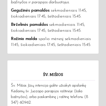
bažnyčios ir parapijos darbuotojus.
Gegužinės pamaldos
sekmadieniais 11:45,
šiokiadieniais 17:45, šeštadieniais 15:45.
Birželinės pamaldos
sekmadieniais 11:45,
šiokiadieniais 17:45, šeštadieniais 15:45.
Rožinio malda
spalio mėnesį sekmadieniais
11:45, šiokiadieniais 17:45, šeštadieniais 15:45.
ŠV. MIŠIOS
Šv. Mišias Jūsų intencija galite užsakyti apsilankę
Kėdainių šv. Juozapo parapijos raštinėje (šalia
bažnyčios), arba paskambinę į raštinę telefonu (8
347) 60962.