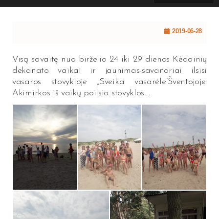
2019-06-28
Visą savaitę nuo birželio 24 iki 29 dienos Kėdainių
dekanato vaikai ir jaunimas-savanoriai ilsisi
vasaros stovykloje „Sveika vasarėle”Šventojoje.
Akimirkos iš vaikų poilsio stovyklos….