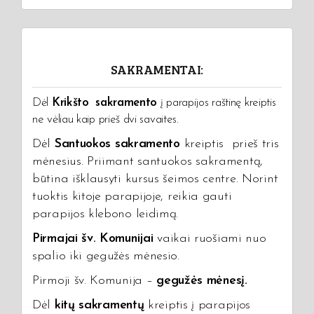
SAKRAMENTAI:
Dėl
Krikšto sakramento
į parapijos raštinę kreiptis
ne vėliau kaip prieš dvi savaites.
Dėl
Santuokos sakramento
kreiptis prieš tris
mėnesius. Priimant santuokos sakramentą,
būtina išklausyti kursus šeimos centre. Norint
tuoktis kitoje parapijoje, reikia gauti
parapijos klebono leidimą.
Pirmajai šv. Komunijai
vaikai ruošiami nuo
spalio iki gegužės mėnesio.
Pirmoji šv. Komunija –
gegužės mėnesį.
Dėl
kitų sakramentų
kreiptis į parapijos