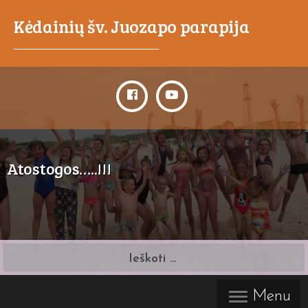
Kėdainių šv. Juozapo parapija
_____________________________________
Atostogos…..!!!
Ieškoti:
Menu