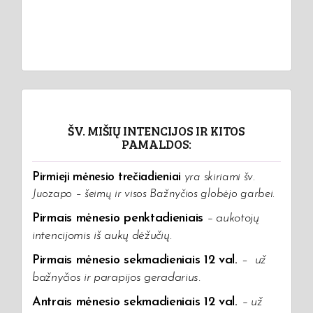
ŠV. MIŠIŲ INTENCIJOS IR KITOS
PAMALDOS:
Pirmieji mėnesio trečiadieniai
yra skiriami šv.
Juozapo – šeimų ir visos Bažnyčios globėjo garbei.
Pirmais mėnesio penktadieniais
– aukotojų
intencijomis iš aukų dėžučių
.
Pirmais mėnesio sekmadieniais 12 val.
–
už
bažnyčios ir parapijos geradarius.
Antrais mėnesio sekmadieniais 12 val.
–
už