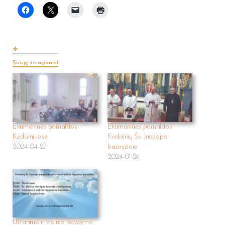
Susiję straipsniai
Ekumeninės pamaldos
Ekumeninės pamaldos
Kėdainiuose
Kėdainių Šv. Juozapo
2024-04-27
bažnyčioje
2024-01-26
Užtarimo ir vidinio išgydymo