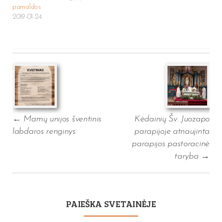
pamaldos
2019-01-24
Post
navigation
←
Mamų unijos šventinis
Kėdainių Šv. Juozapo
labdaros renginys
parapijoje atnaujinta
parapijos pastoracinė
taryba
→
PAIEŠKA SVETAINĖJE