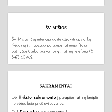
ŠV. MIŠIOS
Šv. Mišias Jūsų intencija galite užsakyti apsilankę
Kėdainių šv. Juozapo parapijos raštinėje (šalia
bažnyčios), arba paskambinę į raštinę telefonu (8
347) 60962.
SAKRAMENTAI:
Dėl
Krikšto sakramento
į parapijos raštinę kreiptis
ne vėliau kaip prieš dvi savaites.