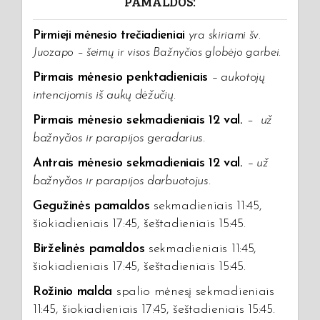
PAMALDOS:
Pirmieji mėnesio trečiadieniai
yra skiriami šv.
Juozapo – šeimų ir visos Bažnyčios globėjo garbei.
Pirmais mėnesio penktadieniais
– aukotojų
intencijomis iš aukų dėžučių
.
Pirmais mėnesio sekmadieniais 12 val.
–
už
bažnyčios ir parapijos geradarius.
Antrais mėnesio sekmadieniais 12 val.
–
už
bažnyčios ir parapijos darbuotojus.
Gegužinės pamaldos
sekmadieniais 11:45,
šiokiadieniais 17:45, šeštadieniais 15:45.
Birželinės pamaldos
sekmadieniais 11:45,
šiokiadieniais 17:45, šeštadieniais 15:45.
Rožinio malda
spalio mėnesį sekmadieniais
11:45, šiokiadieniais 17:45, šeštadieniais 15:45.