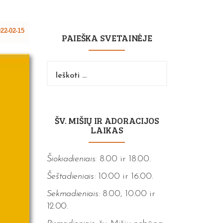
22-02-15
PAIEŠKA SVETAINĖJE
Ieškoti:
ŠV. MIŠIŲ IR ADORACIJOS
LAIKAS
Šiokiadieniais:
8.00 ir 18.00.
Šeštadieniais:
10.00 ir 16.00.
Sekmadieniais:
8.00, 10.00 ir
12.00.