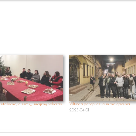
sitaikymo, giesmių, liudijimų vakaras
Viltinga parapijos jaunimo gavėnia
2025-04-01