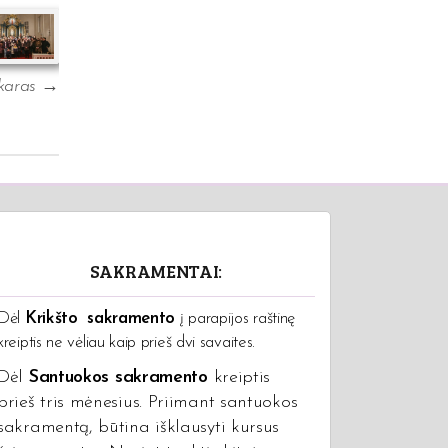
akaras
→
SAKRAMENTAI:
Dėl
Krikšto sakramento
į parapijos raštinę
kreiptis ne vėliau kaip prieš dvi savaites.
Dėl
Santuokos sakramento
kreiptis
prieš tris mėnesius. Priimant santuokos
sakramentą, būtina išklausyti kursus