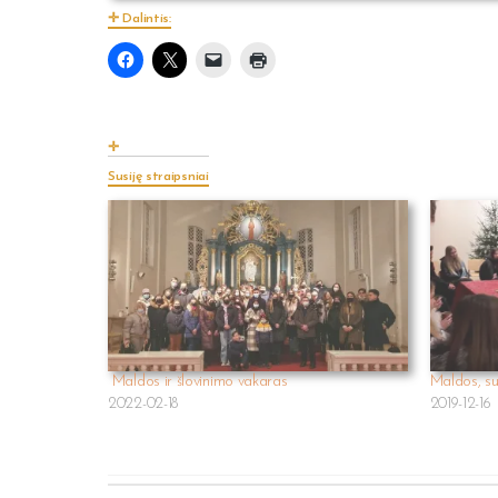
Dalintis:
Susiję straipsniai
Maldos ir šlovinimo vakaras
Maldos, su
2022-02-18
2019-12-16