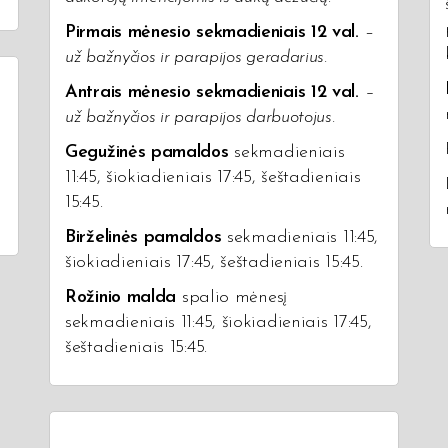
Pirmais mėnesio sekmadieniais 12 val.
–
už bažnyčios ir parapijos geradarius.
Antrais mėnesio sekmadieniais 12 val.
–
už bažnyčios ir parapijos darbuotojus.
Gegužinės pamaldos
sekmadieniais
11:45, šiokiadieniais 17:45, šeštadieniais
15:45.
Birželinės pamaldos
sekmadieniais 11:45,
šiokiadieniais 17:45, šeštadieniais 15:45.
Rožinio malda
spalio mėnesį
sekmadieniais 11:45, šiokiadieniais 17:45,
šeštadieniais 15:45.