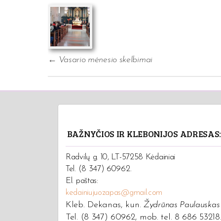
Post
navigation
←
Vasario mėnesio skelbimai
BAŽNYČIOS IR KLEBONIJOS ADRESAS
Radvilų g. 10, LT-57258 Kėdainiai
Tel. (8 347) 60962.
El. paštas:
kedainiujuozapas@gmail.com
Kleb. Dekanas, kun.
Žydrūnas Paulauskas
Tel. (8 347) 60962, mob. tel. 8 686 53218