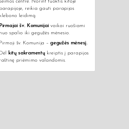
šeimos centre. Norint tuoktis kitoje
parapijoje, reikia gauti parapijos
klebono leidimą.
Pirmajai šv. Komunijai
vaikai ruošiami
nuo spalio iki gegužės mėnesio.
Pirmoji šv. Komunija –
gegužės mėnesį.
Dėl
kitų sakramentų
kreiptis į parapijos
raštinę priėmimo valandomis.