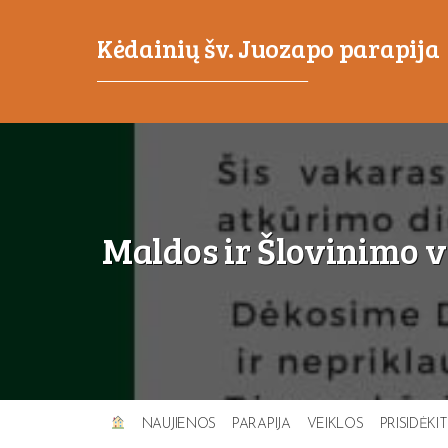
Kėdainių šv. Juozapo parapija
_____________________________________
Maldos ir Šlovinimo 
NAUJIENOS
PARAPIJA
VEIKLOS
PRISIDĖKI