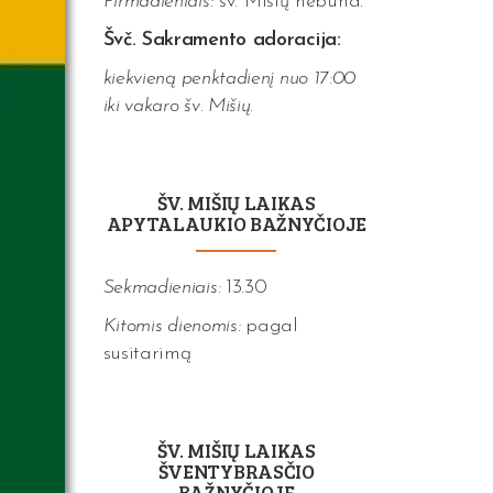
Pirmadieniais:
šv. Mišių nebūna.
Švč. Sakramento adoracija:
kiekvieną penktadienį nuo 17:00
iki vakaro šv. Mišių.
ŠV. MIŠIŲ LAIKAS
APYTALAUKIO BAŽNYČIOJE
Sekmadieniais:
13.30
Kitomis dienomis:
pagal
susitarimą
ŠV. MIŠIŲ LAIKAS
ŠVENTYBRASČIO
BAŽNYČIOJE