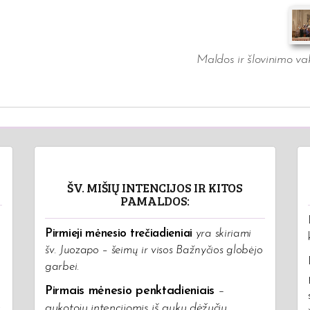
Maldos ir šlovinimo v
:
ŠV. MIŠIŲ INTENCIJOS IR KITOS
PAMALDOS:
Pirmieji mėnesio trečiadieniai
yra skiriami
šv. Juozapo – šeimų ir visos Bažnyčios globėjo
garbei.
Pirmais mėnesio penktadieniais
–
.
aukotojų intencijomis iš aukų dėžučių
.