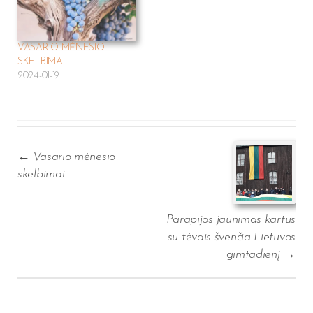
GRABNYČIOS. Šv. Mišios,
kurių metu bus laiminamos
žvakės, bus aukojamos tik 18
VASARIO MĖNESIO
val. 3 d. – Šv.…
SKELBIMAI
2024-01-19
Post
navigation
←
Vasario mėnesio
skelbimai
Parapijos jaunimas kartus
su tėvais švenčia Lietuvos
gimtadienį
→