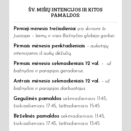
ŠV. MIŠIŲ INTENCIJOS IR KITOS
PAMALDOS:
Pirmieji mėnesio trečiadieniai
yra skiriami šv.
Juozapo – šeimų ir visos Bažnyčios globėjo garbei.
Pirmais mėnesio penktadieniais
– aukotojų
intencijomis iš aukų dėžučių
.
Pirmais mėnesio sekmadieniais 12 val.
–
už
bažnyčios ir parapijos geradarius.
Antrais mėnesio sekmadieniais 12 val.
–
už
bažnyčios ir parapijos darbuotojus.
Gegužinės pamaldos
sekmadieniais 11:45,
šiokiadieniais 17:45, šeštadieniais 15:45.
Birželinės pamaldos
sekmadieniais 11:45,
šiokiadieniais 17:45, šeštadieniais 15:45.