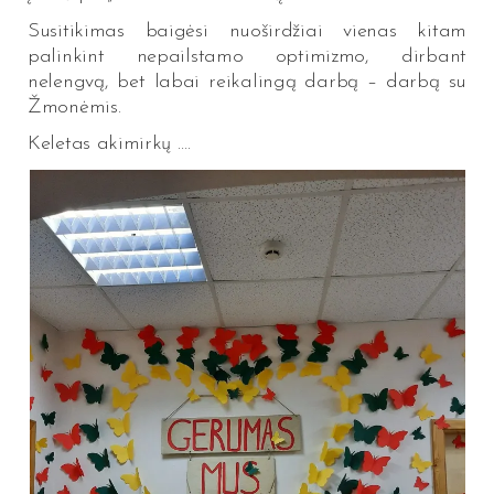
Susitikimas baigėsi nuoširdžiai vienas kitam
palinkint nepailstamo optimizmo, dirbant
nelengvą, bet labai reikalingą darbą – darbą su
Žmonėmis.
Keletas akimirkų ….