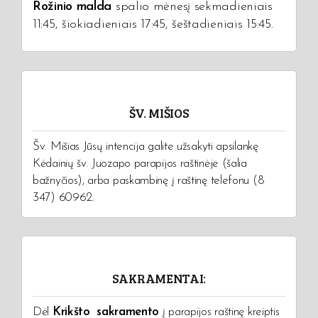
Rožinio malda
spalio mėnesį sekmadieniais
11:45, šiokiadieniais 17:45, šeštadieniais 15:45.
ŠV. MIŠIOS
Šv. Mišias Jūsų intencija galite užsakyti apsilankę
Kėdainių šv. Juozapo parapijos raštinėje (šalia
bažnyčios), arba paskambinę į raštinę telefonu (8
347) 60962.
SAKRAMENTAI:
Dėl
Krikšto sakramento
į parapijos raštinę kreiptis