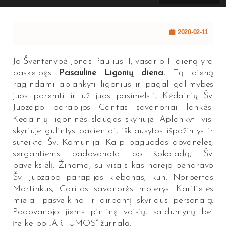
2020-02-11
Jo Šventenybė Jonas Paulius II, vasario 11 dieną yra
paskelbęs
Pasauline Ligonių diena.
Tą dieną
ragindami aplankyti ligonius ir pagal galimybes
juos paremti ir už juos pasimelsti, Kėdainių Šv.
Juozapo parapijos Caritas savanoriai lankėsi
Kėdainių ligoninės slaugos skyriuje. Aplankyti visi
skyriuje gulintys pacientai, išklausytos išpažintys ir
suteikta Šv. Komunija. Kaip paguodos dovanėles,
sergantiems padovanota po šokoladą, Šv.
paveikslėlį. Žinoma, su visais kas norėjo bendravo
Šv. Juozapo parapijos klebonas, kun. Norbertas
Martinkus, Caritas savanorės moterys. Karitietės
mielai pasveikino ir dirbantį skyriaus personalą.
Padovanojo jiems pintinę vaisių, saldumynų bei
įteikė po „ARTUMOS” žurnalą.