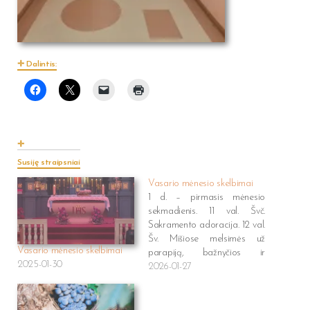
Dalintis:
Susiję straipsniai
Vasario mėnesio skelbimai
1 d. – pirmasis mėnesio
sekmadienis. 11 val. Švč.
Sakramento adoracija. 12 val.
Šv. Mišiose melsimės už
Vasario mėnesio skelbimai
parapiją, bažnyčios ir
2025-01-30
parapijos geradarius,
2026-01-27
aukotojus ir žvakučių
aukotojų intencijomis, 2 d. –
Kristaus Paaukojimas –