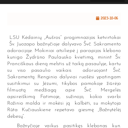
2023-10-06
LSU Kėdainių „Aušros“ progimnazijos ketvirtokai
Šv. Juozapo bažnyčioje dalyvavo Švč. Sakramento
adoracijoje. Mokiniai atsiliepė į parapijos klebono
kunigo Žydrūno Paulausko kvietimą, minint Šv.
Pranciškaus dieną melstis už taiką pasaulyje, kartu
su viso pasaulio vaikais adoruojant Švč.
Sakramentą. Renginio dalyviai ruošėsi ypatingam
susitikimui su Jėzumi, tikybos pamokoje žiūrėjo
filmuotą medžiagą apie Švč. Mergelės
apsireiškimą Fatimoje, sužinojo, kokia svarbi
Rožinio malda ir mokėsi ją kalbėti, su mokytoja
Rūta Kučiauskiene repetavo giesmę „Bažnytėlėj
debesų“.
Bažnyčioje vaikus pasitikęs klebonas kun.