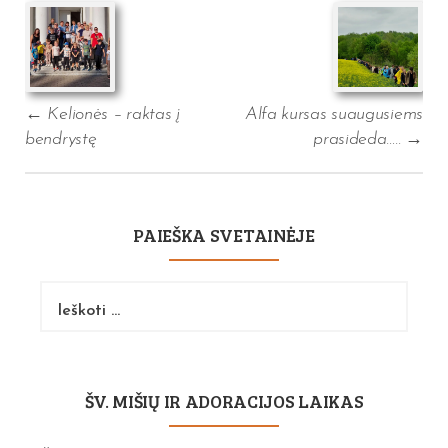
navigation
←
Kelionės – raktas į
Alfa kursas suaugusiems
bendrystę
prasideda…..
→
PAIEŠKA SVETAINĖJE
Ieškoti:
ŠV. MIŠIŲ IR ADORACIJOS LAIKAS