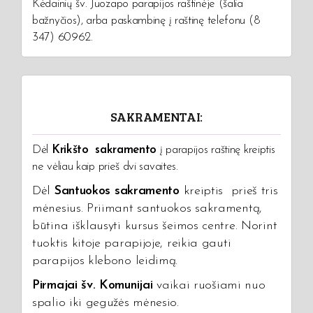
Kėdainių šv. Juozapo parapijos raštinėje (šalia
bažnyčios), arba paskambinę į raštinę telefonu (8
347) 60962.
SAKRAMENTAI:
Dėl
Krikšto sakramento
į parapijos raštinę kreiptis
ne vėliau kaip prieš dvi savaites.
Dėl
Santuokos sakramento
kreiptis prieš tris
mėnesius. Priimant santuokos sakramentą,
būtina išklausyti kursus šeimos centre. Norint
tuoktis kitoje parapijoje, reikia gauti
parapijos klebono leidimą.
Pirmajai šv. Komunijai
vaikai ruošiami nuo
spalio iki gegužės mėnesio.