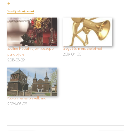
Susiję straipsniai
Žolinė Kėdainių Šv. Juozapo
Gegužės mėn. skelbimai
parapijoje
2019-04-30
2018-08-29
Kovo mėnesio skelbimai
2026-03-02
Post