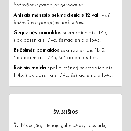
bažnyčios ir parapijos geradarius.
Antrais mėnesio sekmadieniais 12 val.
–
už
bažnyčios ir parapijos darbuotojus.
Gegužinės pamaldos
sekmadieniais 11:45,
šiokiadieniais 17:45, šeštadieniais 15:45.
Birželinės pamaldos
sekmadieniais 11:45,
šiokiadieniais 17:45, šeštadieniais 15:45.
Rožinio malda
spalio mėnesį sekmadieniais
11:45, šiokiadieniais 17:45, šeštadieniais 15:45.
ŠV. MIŠIOS
Šv. Mišias Jūsų intencija galite užsakyti apsilankę