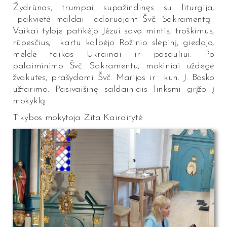
Žydrūnas, trumpai supažindinęs su liturgija,
pakvietė maldai adoruojant Švč. Sakramentą.
Vaikai tyloje patikėjo Jėzui savo mintis, troškimus,
rūpesčius, kartu kalbėjo Rožinio slėpinį, giedojo,
meldė taikos Ukrainai ir pasauliui. Po
palaiminimo Švč. Sakramentu, mokiniai uždegė
žvakutes, prašydami Švč. Marijos ir kun. J. Bosko
užtarimo. Pasivaišinę saldainiais linksmi grįžo į
mokyklą.
Tikybos mokytoja Zita Kairaitytė