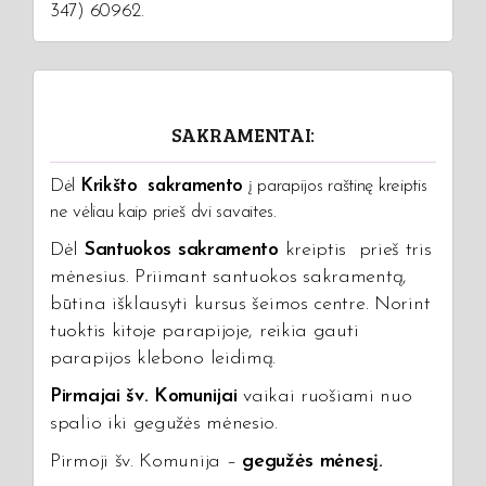
347) 60962.
SAKRAMENTAI:
Dėl
Krikšto sakramento
į parapijos raštinę kreiptis
ne vėliau kaip prieš dvi savaites.
Dėl
Santuokos sakramento
kreiptis prieš tris
mėnesius. Priimant santuokos sakramentą,
būtina išklausyti kursus šeimos centre. Norint
tuoktis kitoje parapijoje, reikia gauti
parapijos klebono leidimą.
Pirmajai šv. Komunijai
vaikai ruošiami nuo
spalio iki gegužės mėnesio.
Pirmoji šv. Komunija –
gegužės mėnesį.