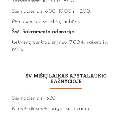
Šeštadieniais:
10.00 ir 16.00.
Sekmadieniais:
8.00, 10.00 ir 12.00.
Pirmadieniais:
šv. Mišių nebūna.
Švč. Sakramento adoracija:
kiekvieną penktadienį nuo 17:00 iki vakaro šv.
Mišių.
ŠV. MIŠIŲ LAIKAS APYTALAUKIO
BAŽNYČIOJE
Sekmadieniais:
13.30
Kitomis dienomis:
pagal susitarimą