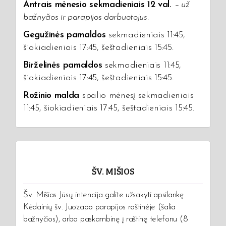
Antrais mėnesio sekmadieniais 12 val.
–
už
bažnyčios ir parapijos darbuotojus.
Gegužinės pamaldos
sekmadieniais 11:45,
šiokiadieniais 17:45, šeštadieniais 15:45.
Birželinės pamaldos
sekmadieniais 11:45,
šiokiadieniais 17:45, šeštadieniais 15:45.
Rožinio malda
spalio mėnesį sekmadieniais
11:45, šiokiadieniais 17:45, šeštadieniais 15:45.
ŠV. MIŠIOS
Šv. Mišias Jūsų intencija galite užsakyti apsilankę
Kėdainių šv. Juozapo parapijos raštinėje (šalia
bažnyčios), arba paskambinę į raštinę telefonu (8