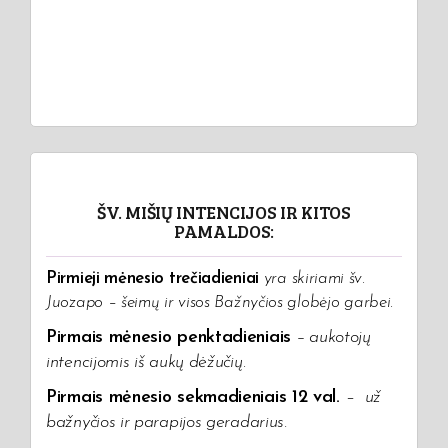
ŠV. MIŠIŲ INTENCIJOS IR KITOS
PAMALDOS:
Pirmieji mėnesio trečiadieniai
yra skiriami šv.
Juozapo – šeimų ir visos Bažnyčios globėjo garbei.
Pirmais mėnesio penktadieniais
– aukotojų
intencijomis iš aukų dėžučių
.
Pirmais mėnesio sekmadieniais 12 val.
–
už
bažnyčios ir parapijos geradarius.