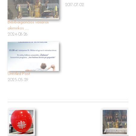
2017-07-02
Besibaigiančios vasaros
akimirkos ……
2024-08-26
Untitled Post
2025-05-29
Post
navigation