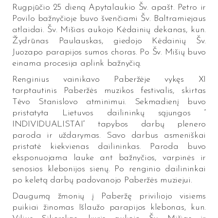
Rugpjūčio 25 dieną Apytalaukio Šv. apašt. Petro ir
Povilo bažnyčioje buvo švenčiami Šv. Baltramiejaus
atlaidai. Šv. Mišias aukojo Kėdainių dekanas, kun.
Žydrūnas Paulauskas, giedojo Kėdainių Šv.
Juozapo parapijos sumos choras. Po Šv. Mišių buvo
einama procesija aplink bažnyčią.
Renginius vainikavo Paberžėje vykęs XI
tarptautinis Paberžės muzikos festivalis, skirtas
Tėvo Stanislovo atminimui. Sekmadienį buvo
pristatyta Lietuvos dailininkų sąjungos ”
INDIVIDUALISTAI” tapybos darbų plenero
paroda ir uždarymas. Savo darbus asmeniškai
pristatė kiekvienas dailininkas. Paroda buvo
eksponuojama lauke ant bažnyčios, varpinės ir
senosios klebonijos sienų. Po renginio dailininkai
po keletą darbų padovanojo Paberžės muziejui.
Daugumą žmonių į Paberžę priviliojo visiems
puikiai žinomas Išlaužo parapijos klebonas, kun.