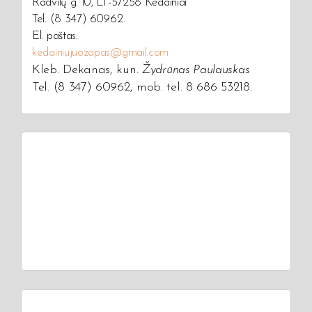
Radvilų g. 10, LT-57258 Kėdainiai
Tel. (8 347) 60962.
El. paštas:
kedainiujuozapas@gmail.com
Kleb. Dekanas, kun.
Žydrūnas Paulauskas
Tel. (8 347) 60962, mob. tel. 8 686 53218.