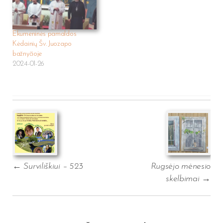
Ekumeninės pamaldos
Kėdainių Šv. Juozapo
bažnyčioje
2024-01-26
Post
navigation
←
Surviliškiui – 523
Rugsėjo mėnesio
skelbimai
→