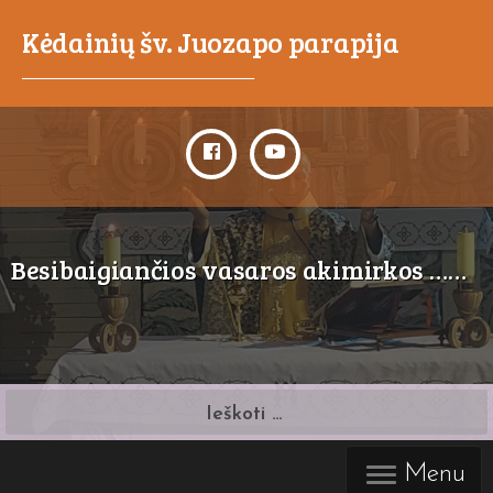
Kėdainių šv. Juozapo parapija
_____________________________________
Besibaigiančios vasaros akimirkos ……
Ieškoti:
Menu