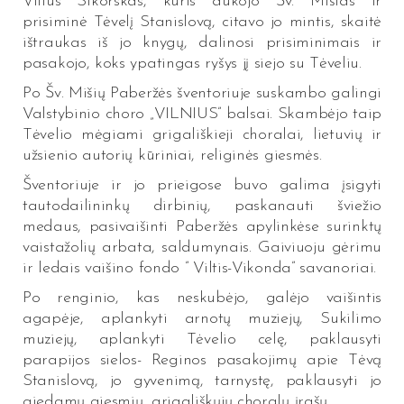
Vilius Sikorskas, kuris aukojo Šv. Mišias ir
prisiminė Tėvelį Stanislovą, citavo jo mintis, skaitė
ištraukas iš jo knygų, dalinosi prisiminimais ir
pasakojo, koks ypatingas ryšys jį siejo su Tėveliu.
Po Šv. Mišių Paberžės šventoriuje suskambo galingi
Valstybinio choro „VILNIUS” balsai. Skambėjo taip
Tėvelio mėgiami grigališkieji choralai, lietuvių ir
užsienio autorių kūriniai, religinės giesmės.
Šventoriuje ir jo prieigose buvo galima įsigyti
tautodailininkų dirbinių, paskanauti šviežio
medaus, pasivaišinti Paberžės apylinkėse surinktų
vaistažolių arbata, saldumynais. Gaiviuoju gėrimu
ir ledais vaišino fondo ” Viltis-Vikonda” savanoriai.
Po renginio, kas neskubėjo, galėjo vaišintis
agapėje, aplankyti arnotų muziejų, Sukilimo
muziejų, aplankyti Tėvelio celę, paklausyti
parapijos sielos- Reginos pasakojimų apie Tėvą
Stanislovą, jo gyvenimą, tarnystę, paklausyti jo
giedamų giesmių, grigališkųjų choralų įrašų.