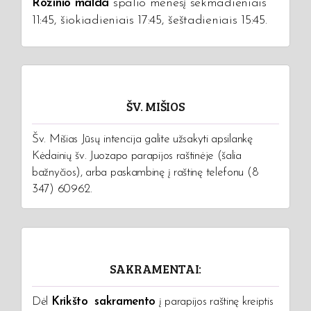
Rožinio malda
spalio mėnesį sekmadieniais
11:45, šiokiadieniais 17:45, šeštadieniais 15:45.
ŠV. MIŠIOS
Šv. Mišias Jūsų intencija galite užsakyti apsilankę
Kėdainių šv. Juozapo parapijos raštinėje (šalia
bažnyčios), arba paskambinę į raštinę telefonu (8
347) 60962.
SAKRAMENTAI:
Dėl
Krikšto sakramento
į parapijos raštinę kreiptis