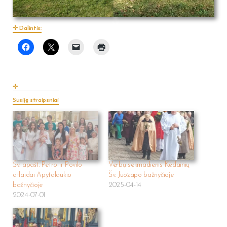
Dalintis:
Susiję straipsniai
Šv. apašt. Petro ir Povilo
Verbų sekmadienis Kėdainių
atlaidai Apytalaukio
Šv. Juozapo bažnyčioje
bažnyčioje
2025-04-14
2024-07-01