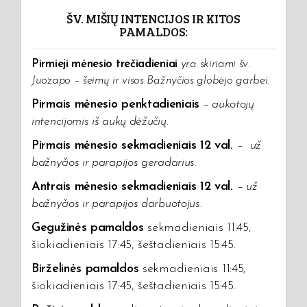
ŠV. MIŠIŲ INTENCIJOS IR KITOS
PAMALDOS:
Pirmieji mėnesio trečiadieniai
yra skiriami šv.
Juozapo – šeimų ir visos Bažnyčios globėjo garbei.
Pirmais mėnesio penktadieniais
– aukotojų
intencijomis iš aukų dėžučių
.
Pirmais mėnesio sekmadieniais 12 val.
–
už
bažnyčios ir parapijos geradarius.
Antrais mėnesio sekmadieniais 12 val.
–
už
bažnyčios ir parapijos darbuotojus.
Gegužinės pamaldos
sekmadieniais 11:45,
šiokiadieniais 17:45, šeštadieniais 15:45.
Birželinės pamaldos
sekmadieniais 11:45,
šiokiadieniais 17:45, šeštadieniais 15:45.