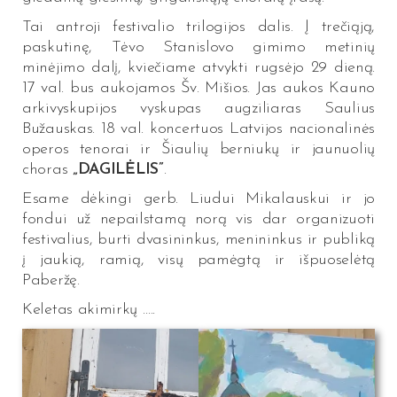
Tai antroji festivalio trilogijos dalis. Į trečiąją,
paskutinę, Tėvo Stanislovo gimimo metinių
minėjimo dalį, kviečiame atvykti rugsėjo 29 dieną.
17 val. bus aukojamos Šv. Mišios. Jas aukos Kauno
arkivyskupijos vyskupas augziliaras Saulius
Bužauskas. 18 val. koncertuos Latvijos nacionalinės
operos tenorai ir Šiaulių berniukų ir jaunuolių
choras
„DAGILĖLIS”
.
Esame dėkingi gerb. Liudui Mikalauskui ir jo
fondui už nepailstamą norą vis dar organizuoti
festivalius, burti dvasininkus, menininkus ir publiką
į jaukią, ramią, visų pamėgtą ir išpuoselėtą
Paberžę.
Keletas akimirkų …..