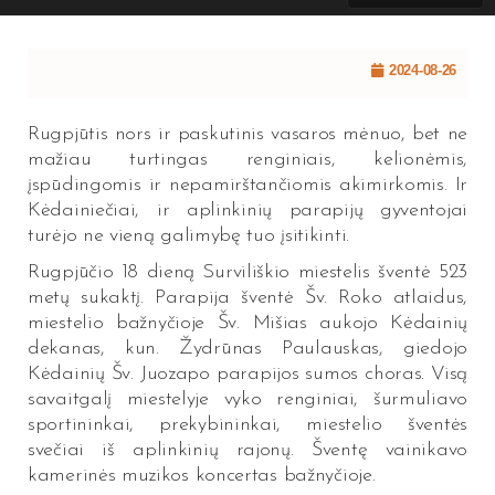
2024-08-26
Rugpjūtis nors ir paskutinis vasaros mėnuo, bet ne
mažiau turtingas renginiais, kelionėmis,
įspūdingomis ir nepamirštančiomis akimirkomis. Ir
Kėdainiečiai, ir aplinkinių parapijų gyventojai
turėjo ne vieną galimybę tuo įsitikinti.
Rugpjūčio 18 dieną Surviliškio miestelis šventė 523
metų sukaktį. Parapija šventė Šv. Roko atlaidus,
miestelio bažnyčioje Šv. Mišias aukojo Kėdainių
dekanas, kun. Žydrūnas Paulauskas, giedojo
Kėdainių Šv. Juozapo parapijos sumos choras. Visą
savaitgalį miestelyje vyko renginiai, šurmuliavo
sportininkai, prekybininkai, miestelio šventės
svečiai iš aplinkinių rajonų. Šventę vainikavo
kamerinės muzikos koncertas bažnyčioje.