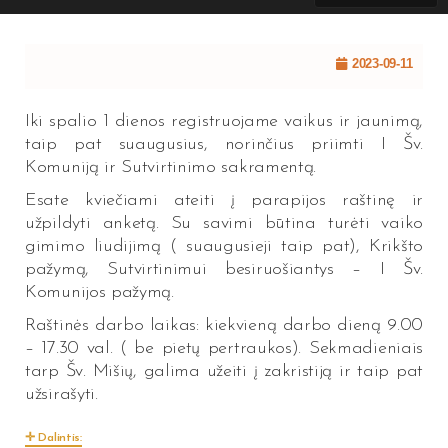
2023-09-11
Iki spalio 1 dienos registruojame vaikus ir jaunimą,
taip pat suaugusius, norinčius priimti I Šv.
Komuniją ir Sutvirtinimo sakramentą.
Esate kviečiami ateiti į parapijos raštinę ir
užpildyti anketą. Su savimi būtina turėti vaiko
gimimo liudijimą ( suaugusieji taip pat), Krikšto
pažymą, Sutvirtinimui besiruošiantys – I Šv.
Komunijos pažymą.
Raštinės darbo laikas: kiekvieną darbo dieną 9.00
– 17.30 val. ( be pietų pertraukos). Sekmadieniais
tarp Šv. Mišių, galima užeiti į zakristiją ir taip pat
užsirašyti.
Dalintis: