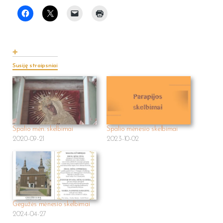
Susiję straipsniai
Spalio mėn. skelbimai
Spalio mėnesio skelbimai
2020-09-21
2023-10-02
Gegužės mėnesio skelbimai
2024-04-27