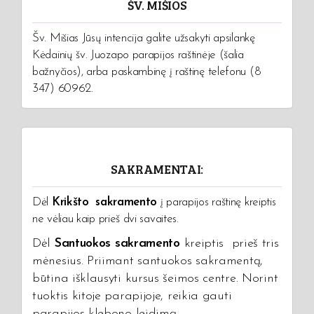
ŠV. MIŠIOS
Šv. Mišias Jūsų intencija galite užsakyti apsilankę
Kėdainių šv. Juozapo parapijos raštinėje (šalia
bažnyčios), arba paskambinę į raštinę telefonu (8
347) 60962.
SAKRAMENTAI:
Dėl
Krikšto sakramento
į parapijos raštinę kreiptis
ne vėliau kaip prieš dvi savaites.
Dėl
Santuokos sakramento
kreiptis prieš tris
mėnesius. Priimant santuokos sakramentą,
būtina išklausyti kursus šeimos centre. Norint
tuoktis kitoje parapijoje, reikia gauti
parapijos klebono leidimą.