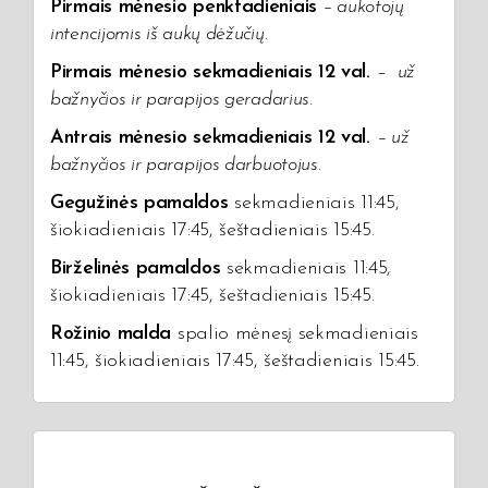
Pirmais mėnesio penktadieniais
– aukotojų
intencijomis iš aukų dėžučių
.
Pirmais mėnesio sekmadieniais 12 val.
–
už
bažnyčios ir parapijos geradarius.
Antrais mėnesio sekmadieniais 12 val.
–
už
bažnyčios ir parapijos darbuotojus.
Gegužinės pamaldos
sekmadieniais 11:45,
šiokiadieniais 17:45, šeštadieniais 15:45.
Birželinės pamaldos
sekmadieniais 11:45,
šiokiadieniais 17:45, šeštadieniais 15:45.
Rožinio malda
spalio mėnesį sekmadieniais
11:45, šiokiadieniais 17:45, šeštadieniais 15:45.