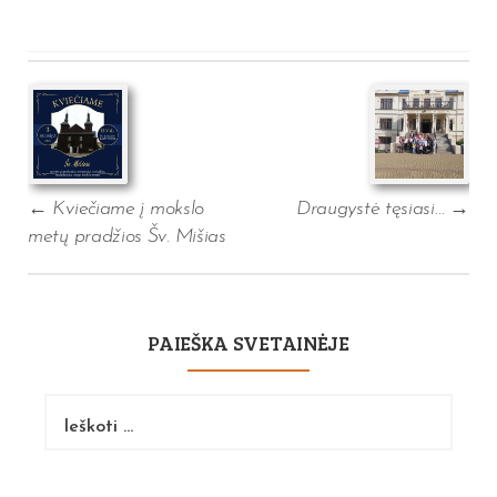
Post
navigation
←
Kviečiame į mokslo
Draugystė tęsiasi…
→
metų pradžios Šv. Mišias
PAIEŠKA SVETAINĖJE
Ieškoti: