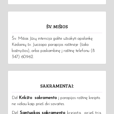
ŠV. MIŠIOS
Šv. Mišias Jūsų intencija galite užsakyti apsilankę
Kėdainių šv. Juozapo parapijos raštinėje (šalia
bažnyčios), arba paskambinę į raštinę telefonu (8
347) 60962.
SAKRAMENTAI:
Dėl
Krikšto sakramento
į parapijos raštinę kreiptis
ne vėliau kaip prieš dvi savaites.
Dėl
Santuokos sakramento
kreiptis prieš tris