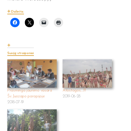
Dalintis:
Susiję straipsniai
Prasminga jaunimo vasara
Atostogos…..!!!
Šv. Juozapo parapijoje
2019-06-28
2018-07-19