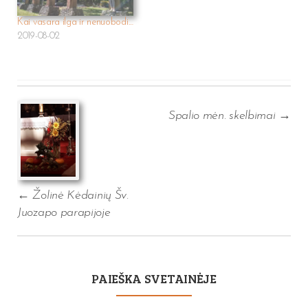
Kai vasara ilga ir nenuobodi…
2019-08-02
Post
navigation
Spalio mėn. skelbimai
→
←
Žolinė Kėdainių Šv.
Juozapo parapijoje
PAIEŠKA SVETAINĖJE