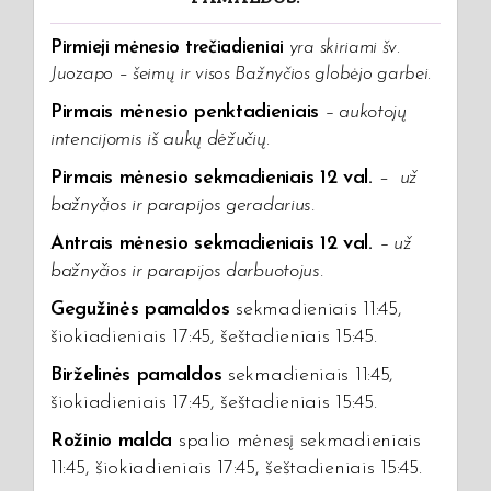
Pirmieji mėnesio trečiadieniai
yra skiriami šv.
Juozapo – šeimų ir visos Bažnyčios globėjo garbei.
Pirmais mėnesio penktadieniais
– aukotojų
intencijomis iš aukų dėžučių
.
Pirmais mėnesio sekmadieniais 12 val.
–
už
bažnyčios ir parapijos geradarius.
Antrais mėnesio sekmadieniais 12 val.
–
už
bažnyčios ir parapijos darbuotojus.
Gegužinės pamaldos
sekmadieniais 11:45,
šiokiadieniais 17:45, šeštadieniais 15:45.
Birželinės pamaldos
sekmadieniais 11:45,
šiokiadieniais 17:45, šeštadieniais 15:45.
Rožinio malda
spalio mėnesį sekmadieniais
11:45, šiokiadieniais 17:45, šeštadieniais 15:45.