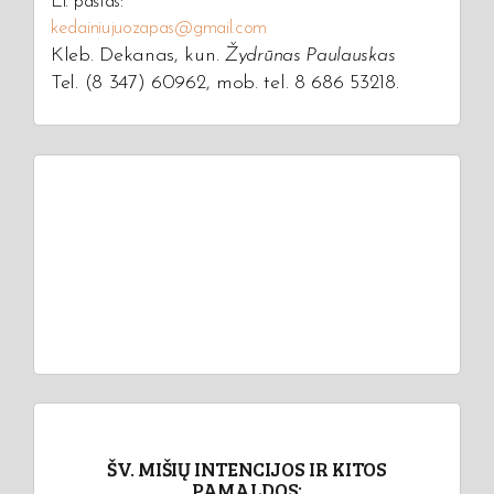
El. paštas:
kedainiujuozapas@gmail.com
Kleb. Dekanas, kun.
Žydrūnas Paulauskas
Tel. (8 347) 60962, mob. tel. 8 686 53218.
ŠV. MIŠIŲ INTENCIJOS IR KITOS
PAMALDOS: