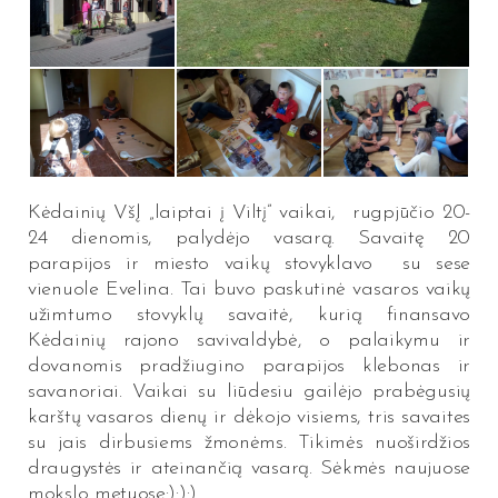
Kėdainių VšĮ „laiptai į Viltį” vaikai, rugpjūčio 20-
24 dienomis, palydėjo vasarą. Savaitę 20
parapijos ir miesto vaikų stovyklavo su sese
vienuole Evelina. Tai buvo paskutinė vasaros vaikų
užimtumo stovyklų savaitė, kurią finansavo
Kėdainių rajono savivaldybė, o palaikymu ir
dovanomis pradžiugino parapijos klebonas ir
savanoriai. Vaikai su liūdesiu gailėjo prabėgusių
karštų vasaros dienų ir dėkojo visiems, tris savaites
su jais dirbusiems žmonėms. Tikimės nuoširdžios
draugystės ir ateinančią vasarą. Sėkmės naujuose
mokslo metuose:):):)