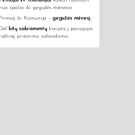
Pirmajai šv. Komunijai
vaikai ruošiami
nuo spalio iki gegužės mėnesio.
Pirmoji šv. Komunija –
gegužės mėnesį.
Dėl
kitų sakramentų
kreiptis į parapijos
raštinę priėmimo valandomis.