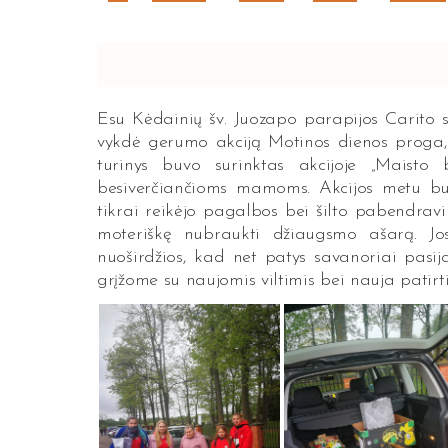
Esu Kėdainių šv. Juozapo parapijos Carito 
vykdė gerumo akciją Motinos dienos proga, 
turinys buvo surinktas akcijoje „Maisto 
besiverčiančioms mamoms. Akcijos metu bu
tikrai reikėjo pagalbos bei šilto pabendravi
moteriškę nubraukti džiaugsmo ašarą. J
nuoširdžios, kad net patys savanoriai pasij
grįžome su naujomis viltimis bei nauja patirt