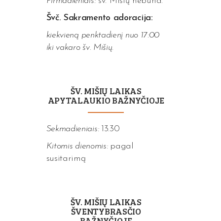
Pirmadieniais:
šv. Mišių nebūna.
Švč. Sakramento adoracija:
kiekvieną penktadienį nuo 17:00
iki vakaro šv. Mišių.
ŠV. MIŠIŲ LAIKAS
APYTALAUKIO BAŽNYČIOJE
Sekmadieniais:
13.30
Kitomis dienomis:
pagal
susitarimą
ŠV. MIŠIŲ LAIKAS
ŠVENTYBRASČIO
BAŽNYČIOJE