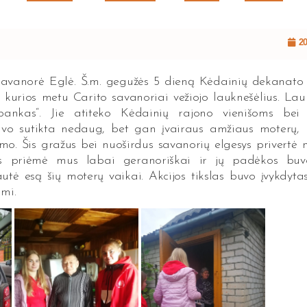
20
savanorė Eglė. Š.m. gegužės 5 dieną Kėdainių dekanato
kurios metu Carito savanoriai vežiojo lauknešėlius. Lau
bankas“. Jie atiteko Kėdainių rajono vienišoms bei 
vo sutikta nedaug, bet gan įvairaus amžiaus moterų, 
mo. Šis gražus bei nuoširdus savanorių elgesys privertė 
os priėmė mus labai geranoriškai ir jų padėkos buv
autė esą šių moterų vaikai. Akcijos tikslas buvo įvykdyt
imi.