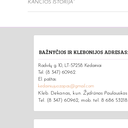
KANČIOS ISTORIJA”
BAŽNYČIOS IR KLEBONIJOS ADRESAS
Radvilų g. 10, LT-57258 Kėdainiai
Tel. (8 347) 60962.
El. paštas:
kedainiujuozapas@gmail.com
Kleb. Dekanas, kun.
Žydrūnas Paulauskas
Tel. (8 347) 60962, mob. tel. 8 686 53218