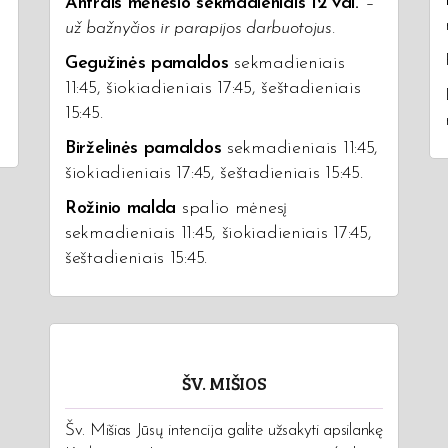
Antrais mėnesio sekmadieniais 12 val.
–
už bažnyčios ir parapijos darbuotojus.
Gegužinės pamaldos
sekmadieniais
11:45, šiokiadieniais 17:45, šeštadieniais
15:45.
Birželinės pamaldos
sekmadieniais 11:45,
šiokiadieniais 17:45, šeštadieniais 15:45.
Rožinio malda
spalio mėnesį
sekmadieniais 11:45, šiokiadieniais 17:45,
šeštadieniais 15:45.
ŠV. MIŠIOS
Šv. Mišias Jūsų intencija galite užsakyti apsilankę