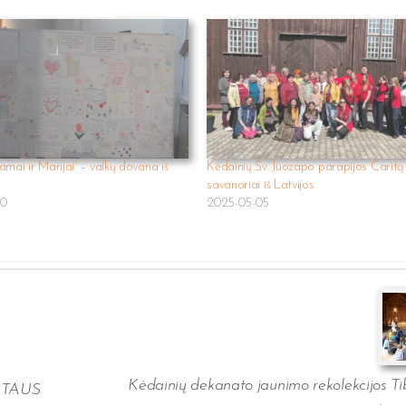
amai ir Marijai” – vaikų dovana iš
Kėdainių Šv. Juozapo parapijos Caritą
savanoriai iš Latvijos
20
2025-05-05
Kėdainių dekanato jaunimo rekolekcijos Ti
ISTAUS