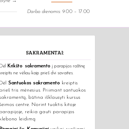
uolyne
→
Darbo dienomis:
9.00 – 17.00
SAKRAMENTAI:
Dėl
Krikšto sakramento
į parapijos raštinę
kreiptis ne vėliau kaip prieš dvi savaites.
Dėl
Santuokos sakramento
kreiptis
prieš tris mėnesius. Priimant santuokos
sakramentą, būtina išklausyti kursus
šeimos centre. Norint tuoktis kitoje
parapijoje, reikia gauti parapijos
klebono leidimą.