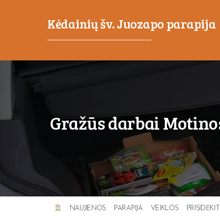
Kėdainių šv. Juozapo parapija
_____________________________________
Gražūs darbai Motino
NAUJIENOS
PARAPIJA
VEIKLOS
PRISIDĖKI