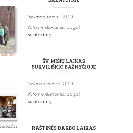
Sekmadieniais:
12.00
Kitomis dienomis:
pagal
susitarimą
 aplankė
ŠV. MIŠIŲ LAIKAS
SURVILIŠKIO BAŽNYČIOJE
Sekmadieniais:
10.30
Kitomis dienomis:
pagal
susitarimą
beriados
RAŠTINĖS DARBO LAIKAS