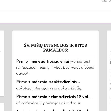
vien
:
ŠV. MIŠIŲ INTENCIJOS IR KITOS
PAMALDOS:
Pirmieji mėnesio trečiadieniai
yra skiriami
šv. Juozapo – šeimų ir visos Bažnyčios globėjo
garbei.
Pirmais mėnesio penktadieniais
–
.
aukotojų intencijomis iš aukų dėžučių
.
Pirmais mėnesio sekmadieniais 12 val.
–
už bažnyčios ir parapijos geradarius.