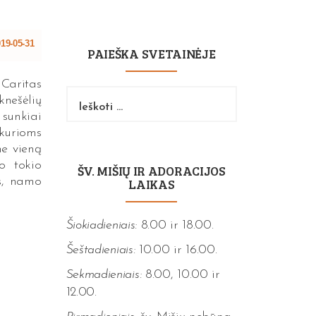
19-05-31
PAIEŠKA SVETAINĖJE
 Caritas
Ieškoti:
knešėlių
sunkiai
kurioms
ne vieną
o tokio
ŠV. MIŠIŲ IR ADORACIJOS
as, namo
LAIKAS
Šiokiadieniais:
8.00 ir 18.00.
Šeštadieniais:
10.00 ir 16.00.
Sekmadieniais:
8.00, 10.00 ir
12.00.