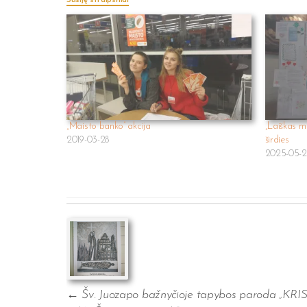
Susiję straipsniai
„Maisto banko” akcija
„Laiškas m
2019-03-28
širdies
2025-05-
Post
navigation
←
Šv. Juozapo bažnyčioje tapybos paroda „KR