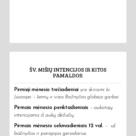
ŠV. MIŠIŲ INTENCIJOS IR KITOS
PAMALDOS:
Pirmieji mėnesio trečiadieniai
yra skiriami šv.
Juozapo – šeimų ir visos Bažnyčios globėjo garbei.
Pirmais mėnesio penktadieniais
– aukotojų
intencijomis iš aukų dėžučių
.
Pirmais mėnesio sekmadieniais 12 val.
–
už
bažnyčios ir parapijos geradarius.