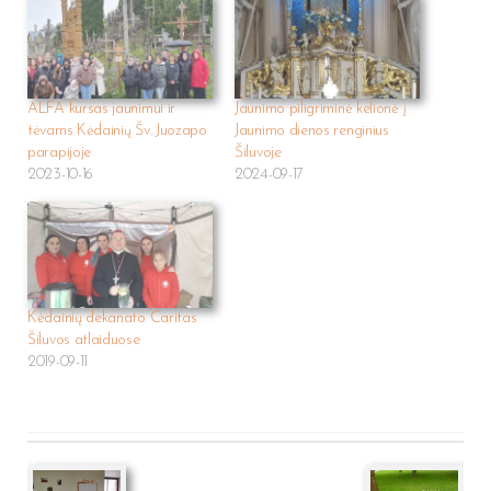
ALFA kursas jaunimui ir
Jaunimo piligriminė kelionė į
tėvams Kėdainių Šv. Juozapo
Jaunimo dienos renginius
parapijoje
Šiluvoje
2023-10-16
2024-09-17
Kėdainių dekanato Caritas
Šiluvos atlaiduose
2019-09-11
Post
navigation