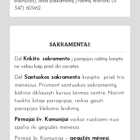
bažnyčios), arba paskambinę į raštinę telefonu (8
347) 60962.
SAKRAMENTAI:
Dėl
Krikšto sakramento
į parapijos raštinę kreiptis
ne vėliau kaip prieš dvi savaites.
Dėl
Santuokos sakramento
kreiptis prieš tris
mėnesius. Priimant santuokos sakramentą,
būtina išklausyti kursus šeimos centre. Norint
tuoktis kitoje parapijoje, reikia gauti
parapijos klebono leidimą.
Pirmajai šv. Komunijai
vaikai ruošiami nuo
spalio iki gegužės mėnesio.
Pirmoji šv. Komunija –
gegužės mėnesį.