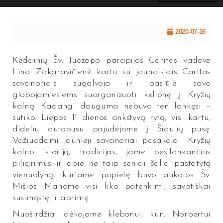
2020-07-16
Kėdainių Šv. Juozapo parapijos Caritas vadovė
Lina Zakaravičienė kartu su jaunaisiais Caritas
savanoriais sugalvojo ir pasiūlė savo
globojamiesiems suorganizuoti kelionę į Kryžių
kalną. Kadangi dauguma nebuvo ten lankęsi –
sutiko. Liepos 11 dienos ankstyvą rytą, visi kartu,
dideliu autobusu pajudėjome į Šiaulių pusę.
Važiuodami jaunieji savanoriai pasakojo Kryžių
kalno istoriją, tradicijas, jame besilankančius
piligrimus ir apie ne taip seniai šalia pastatytą
vienuolyną, kuriame popietę buvo aukotos Šv.
Mišios. Manome visi liko patenkinti, savotiškai
susimąstę ir aprimę.
Nuoširdžiai dėkojame klebonui, kun. Norbertui