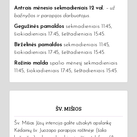
Antrais mėnesio sekmadieniais 12 val.
–
už
bažnyčios ir parapijos darbuotojus.
Gegužinės pamaldos
sekmadieniais 11:45,
šiokiadieniais 17:45, šeštadieniais 15:45.
Birželinės pamaldos
sekmadieniais 11:45,
šiokiadieniais 17:45, šeštadieniais 15:45.
Rožinio malda
spalio mėnesį sekmadieniais
11:45, šiokiadieniais 17:45, šeštadieniais 15:45.
ŠV. MIŠIOS
Šv. Mišias Jūsų intencija galite užsakyti apsilankę
Kėdainių šv. Juozapo parapijos raštinėje (šalia