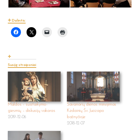
Dalintis:
Susiję straipsniai
Maldos – susitaikymo-
Savanorių dienos minėjimas
giesmių – diskusijų vakaras
Kėdainių Šv. Juozapo
2019-12-06
bažnyčioje
2018-12-07