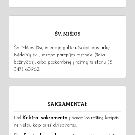
ŠV. MIŠIOS
Šv. Mišias Jūsų intencija galite užsakyti apsilankę
Kėdainių šv. Juozapo parapijos raštinėje (šalia
bažnyčios), arba paskambinę į raštinę telefonu (8
347) 60962.
SAKRAMENTAI:
Dėl
Krikšto sakramento
į parapijos raštinę kreiptis
ne vėliau kaip prieš dvi savaites.