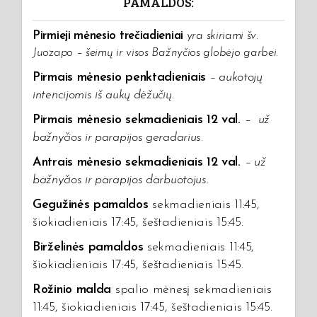
PAMALDOS:
Pirmieji mėnesio trečiadieniai
yra skiriami šv.
Juozapo – šeimų ir visos Bažnyčios globėjo garbei.
Pirmais mėnesio penktadieniais
– aukotojų
intencijomis iš aukų dėžučių
.
Pirmais mėnesio sekmadieniais 12 val.
–
už
bažnyčios ir parapijos geradarius.
Antrais mėnesio sekmadieniais 12 val.
–
už
bažnyčios ir parapijos darbuotojus.
Gegužinės pamaldos
sekmadieniais 11:45,
šiokiadieniais 17:45, šeštadieniais 15:45.
Birželinės pamaldos
sekmadieniais 11:45,
šiokiadieniais 17:45, šeštadieniais 15:45.
Rožinio malda
spalio mėnesį sekmadieniais
11:45, šiokiadieniais 17:45, šeštadieniais 15:45.