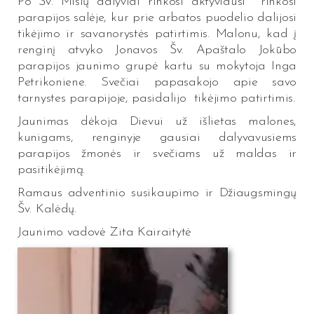
Po Šv. Mišių dalyviai rinkosi aktyviausi rinkosi
parapijos salėje, kur prie arbatos puodelio dalijosi
tikėjimo ir savanorystės patirtimis. Malonu, kad į
renginį atvyko Jonavos Šv. Apaštalo Jokūbo
parapijos jaunimo grupė kartu su mokytoja Inga
Petrikoniene. Svečiai papasakojo apie savo
tarnystes parapijoje, pasidalijo tikėjimo patirtimis.
Jaunimas dėkoja Dievui už išlietas malones,
kunigams, renginyje gausiai dalyvavusiems
parapijos žmonės ir svečiams už maldas ir
pasitikėjimą.
Ramaus adventinio susikaupimo ir Džiaugsmingų
Šv. Kalėdų.
Jaunimo vadovė Zita Kairaitytė