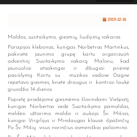
2019-12-16
Maldos, susitaikymo, giesmių, liudijimų vakaras
Parapijos klebonas, kunigas Norbetras Martinkus,
pakvietė jaunimo grupę kartu organizuoti
adventinį Susitaikymo vakarą. Malonu, kad
jaunuoliai atsakingai ir džiugiai priėmė
pasiūlymą. Kartu su muzikos vadove Dagne
repetavo giesmes, kvietė draugus ir kantriai laukė
gruodžio 14 dienos.
Popietę pradėjome giesmėmis šlovindami Viešpatį,
kunigas Norbertas vedė Susitaikymo pamaldas,
meldėsi užtarimo malda ir aukojo Šv. Mišias,
kunigai Virgilijus ir Mindaugas klausė išpažinčių.
Po Šv. Mišių visus norinčius asmeniškai palaimino.