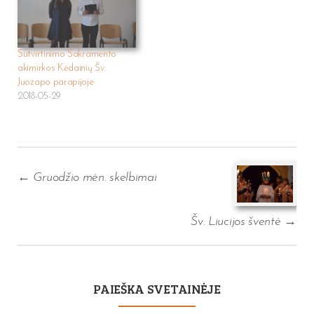
Sutvirtinimo Sakramento
akimirkos Kėdainių Šv.
Juozapo parapijoje
2018-05-29
Post
navigation
←
Gruodžio mėn. skelbimai
Šv. Liucijos šventė
→
PAIEŠKA SVETAINĖJE