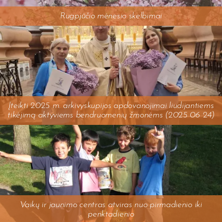
Rugpjūčio mėnesio skelbimai
Įteikti 2025 m. arkivyskupijos apdovanojimai liudijantiems
tikėjimą aktyviems bendruomenių žmonėms (2025 06 24)
Vaikų ir jaunimo centras atviras nuo pirmadienio iki
penktadienio