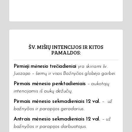
ŠV. MIŠIŲ INTENCIJOS IR KITOS
PAMALDOS:
Pirmieji mėnesio trečiadieniai
yra skiriami šv.
Juozapo – šeimų ir visos Bažnyčios globėjo garbei.
Pirmais mėnesio penktadieniais
– aukotojų
intencijomis iš aukų dėžučių
.
Pirmais mėnesio sekmadieniais 12 val.
–
už
bažnyčios ir parapijos geradarius.
Antrais mėnesio sekmadieniais 12 val.
–
už
bažnyčios ir parapijos darbuotojus.