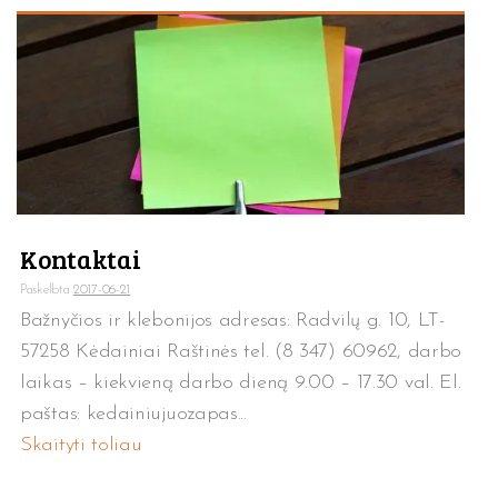
Kontaktai
Paskelbta
2017-06-21
Bažnyčios ir klebonijos adresas: Radvilų g. 10, LT-
57258 Kėdainiai Raštinės tel. (8 347) 60962, darbo
laikas – kiekvieną darbo dieną 9.00 – 17.30 val. El.
paštas: kedainiujuozapas...
Skaityti toliau