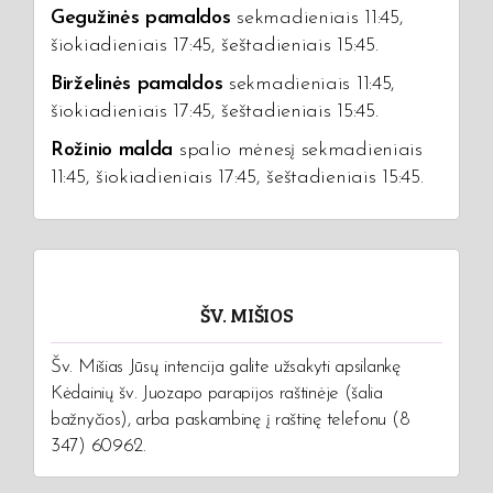
Gegužinės pamaldos
sekmadieniais 11:45,
šiokiadieniais 17:45, šeštadieniais 15:45.
Birželinės pamaldos
sekmadieniais 11:45,
šiokiadieniais 17:45, šeštadieniais 15:45.
Rožinio malda
spalio mėnesį sekmadieniais
11:45, šiokiadieniais 17:45, šeštadieniais 15:45.
ŠV. MIŠIOS
Šv. Mišias Jūsų intencija galite užsakyti apsilankę
Kėdainių šv. Juozapo parapijos raštinėje (šalia
bažnyčios), arba paskambinę į raštinę telefonu (8
347) 60962.