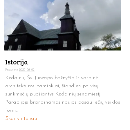
Istorija
Paskelbta
2017-06-22
Kėdainių Šv. Juozapo bažnyčia ir varpinė –
architektūros paminklai, šiandien po visų
sunkmečių puošiantys Kėdainių senamiestį.
Parapijoje brandinamos naujos pasauliečių veiklos
form...
Skaityti toliau