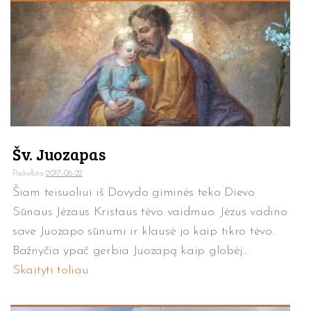
Šv. Juozapas
Paskelbta
2017-06-22
Šiam teisuoliui iš Dovydo giminės teko Dievo
Sūnaus Jėzaus Kristaus tėvo vaidmuo. Jėzus vadino
save Juozapo sūnumi ir klausė jo kaip tikro tėvo.
Bažnyčia ypač gerbia Juozapą kaip globėj...
Skaityti toliau