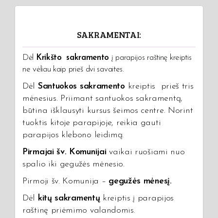
SAKRAMENTAI:
Dėl
Krikšto sakramento
į parapijos raštinę kreiptis
ne vėliau kaip prieš dvi savaites.
Dėl
Santuokos sakramento
kreiptis prieš tris
mėnesius. Priimant santuokos sakramentą,
būtina išklausyti kursus šeimos centre. Norint
tuoktis kitoje parapijoje, reikia gauti
parapijos klebono leidimą.
Pirmajai šv. Komunijai
vaikai ruošiami nuo
spalio iki gegužės mėnesio.
Pirmoji šv. Komunija –
gegužės mėnesį.
Dėl
kitų sakramentų
kreiptis į parapijos
raštinę priėmimo valandomis.